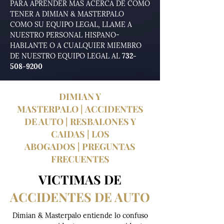
PARA APRENDER MAS ACERCA DE COMO
TENER A DIMIAN & MASTERPALO
COMO SU EQUIPO LEGAL, LLAME A
NUESTRO PERSONAL HISPANO-
HABLANTE O A CUALQUIER MIEMBRO
DE NUESTRO EQUIPO LEGAL AL
732-
508-9200
DIMIAN Y
MASTERPALO
|
ACCIDENTES
DE AUTO
|
RESBALONES Y
CAIDAS
|
LOS
ABOGADOS
|
PREGUNTAS
FRECUENTES
VICTIMAS DE
ACCIDENTES DE AUTO
Dimian & Masterpalo entiende lo confuso