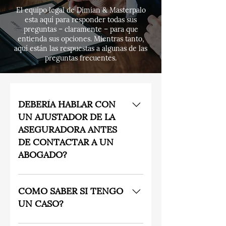
El equipo legal de Dimian & Masterpalo
esta aquí para responder todas sus
preguntas – claramente – para que
entienda sus opciones. Mientras tanto,
aquí están las respuestas a algunas de las
preguntas frecuentes.
DEBERÍA HABLAR CON
UN AJUSTADOR DE LA
ASEGURADORA ANTES
DE CONTACTAR A UN
ABOGADO?
No. Las compañías de seguro tratan 
con reclamos por lesiones personales 
COMO SABER SI TENGO
todos los días y ellos saben cómo 
UN CASO?
hacer que un monto bajo de 
compensación parezca razonable. Un 
Un abogado de accidente de auto 